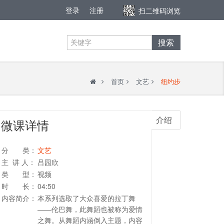
登录
注册
扫二维码浏览
搜索
首页
文艺
纽约步
介绍
微课详情
分 类：
文艺
主 讲 人：
吕园欣
类 型：
视频
时 长：
04:50
内容简介：
本系列选取了大众喜爱的拉丁舞
——伦巴舞，此舞蹈也被称为爱情
之舞。从舞蹈内涵倒入主题，内容