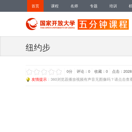
首页
课程
名师
专题
培训
纽约步
0
分
评论：
0
收藏：
0
点击：2028
友情提示
：360浏览器播放视频有声音无图像吗？请点击查