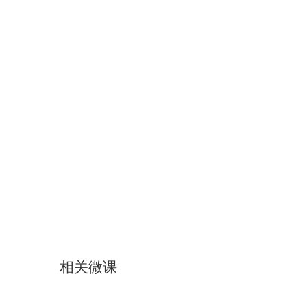
相关微课
教少儿学跳伦巴舞
学跳伦巴舞组合套路一
伦巴舞的律动练习
学跳伦巴舞组合套路三
学跳伦巴舞组合套路二
伦巴舞的手臂动作
伦巴舞的基础知识
伦巴舞的原地律动步
伦巴舞的库克拉恰步
伦巴舞的时间步
伦巴舞的摇步
伦巴舞的方步
伦巴舞的身体姿态
伦巴舞的后退走
伦巴舞的前
伦巴舞的
伦巴
手