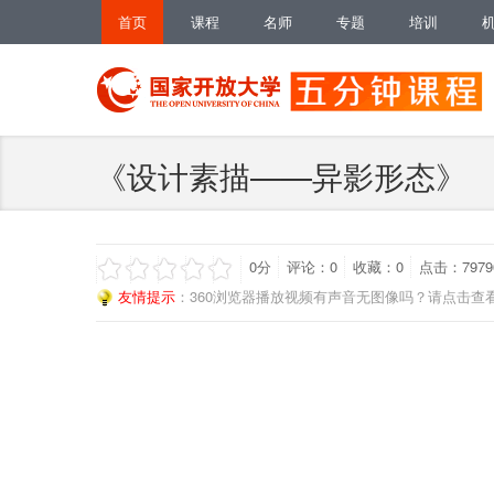
首页
课程
名师
专题
培训
《设计素描——异影形态》
0
分
评论：
0
收藏：
0
点击：7979
友情提示
：360浏览器播放视频有声音无图像吗？请点击查