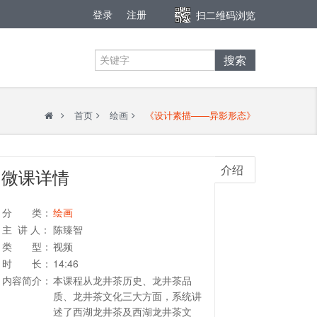
登录
注册
扫二维码浏览
搜索
首页
绘画
《设计素描——异影形态》
介绍
微课详情
分 类：
绘画
主 讲 人：
陈臻智
类 型：
视频
时 长：
14:46
内容简介：
本课程从龙井茶历史、龙井茶品
质、龙井茶文化三大方面，系统讲
述了西湖龙井茶及西湖龙井茶文