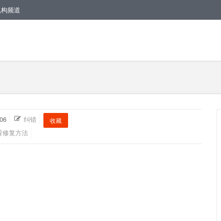
机构频道
06
纠错
收藏
看修复方法