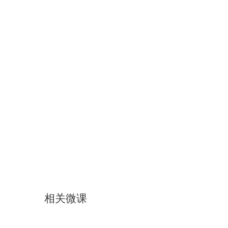
相关微课
怎样选一支好毛笔
米字格该怎么用
“现在开始学水彩”系列微课..
二胡基础——G调二把位
学画中国画——松鸟画法
水砂纸画——美丽的花朵
米罗星空
阅读改变生活——利用网络看..
楹联课堂讲座
横的写法
水彩多肉
中国古代人物画赏析
彩色铅笔画的基本技
浮雕花瓶创意画
画画你我她
中国书法
烙铁
色