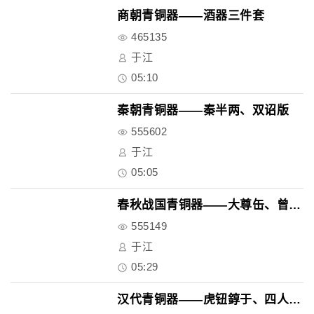
商朝青铜器——酒器三件套
465135
于江
05:10
秦朝青铜器——秦半两、双诏版
555602
于江
05:05
春秋战国青铜器——大尊缶、曾侯..
555149
于江
05:29
汉代青铜器——虎钮錞于、四人舞..