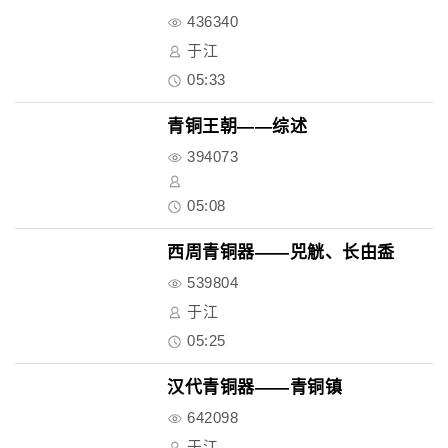
436340
于江
05:33
青铜王朝——综述
394073
05:08
西周青铜器——兕觥、长甶盉
539804
于江
05:25
汉代青铜器——青铜镇
642098
于江