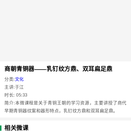
商朝青铜器——乳钉纹方鼎、双耳扁足鼎
分类:
文化
主讲:于江
时长: 05:33
简介:本微课程是关于青铜王朝的学习资源，主要讲授了商代
早期青铜器纹案和器形特点，乳钉纹方鼎和双耳扁足鼎。
相关微课