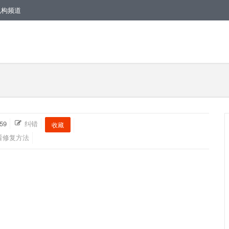
机构频道
59
纠错
收藏
看修复方法