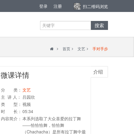
登录
注册
扫二维码浏览
搜索
首页
文艺
手对手步
介绍
微课详情
分 类：
文艺
主 讲 人：
吕园欣
类 型：
视频
时 长：
05:34
内容简介：
本系列选取了大众喜爱的拉丁舞
——恰恰恰舞，恰恰舞
（Chachacha）是所有拉丁舞中最