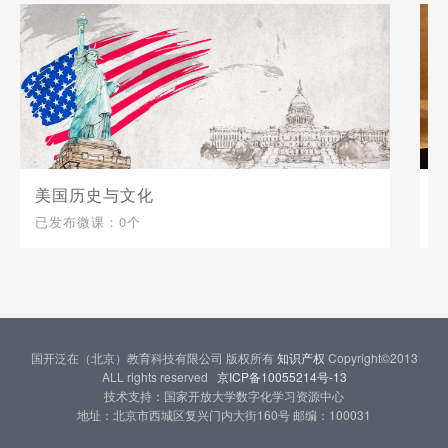
美国历史与文化
已发布微课：0个
已
国开泛在（北京）教育科技有限公司 版权所有
知识产权
Copyright©2013
ALL rights reserved
京ICP备10055214号-13
技术支持：国家开放大学数字化学习资源中心
地址：北京市西城区复兴门内大街160号 邮编：100031