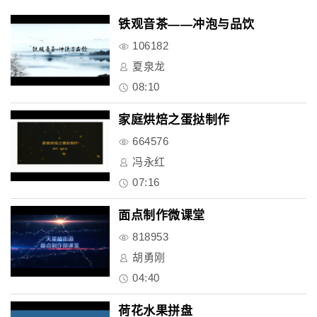
铁观音茶——冲泡与品饮
106182
夏泉龙
08:10
家庭烘焙之蛋挞制作
664576
冯永红
07:16
面点制作微课堂
818953
胡勇刚
04:40
荷花水果拼盘