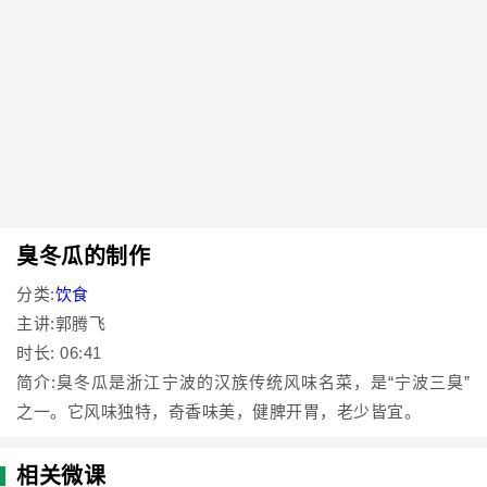
臭冬瓜的制作
分类:
饮食
主讲:郭腾飞
时长: 06:41
简介:臭冬瓜是浙江宁波的汉族传统风味名菜，是“宁波三臭”
之一。它风味独特，奇香味美，健脾开胃，老少皆宜。
相关微课