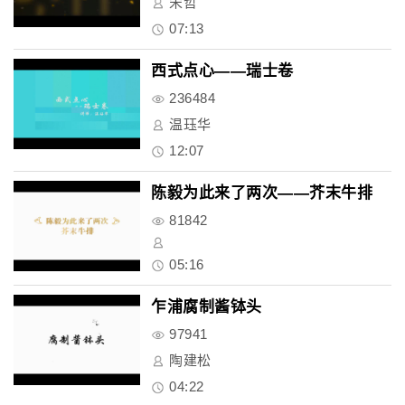
宋哲
07:13
西式点心——瑞士卷
236484
温珏华
12:07
陈毅为此来了两次——芥末牛排
81842
05:16
乍浦腐制酱钵头
97941
陶建松
04:22