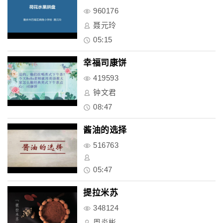
960176
聂元玲
05:15
幸福司康饼
419593
钟文君
08:47
酱油的选择
516763
05:47
提拉米苏
348124
周炎彬