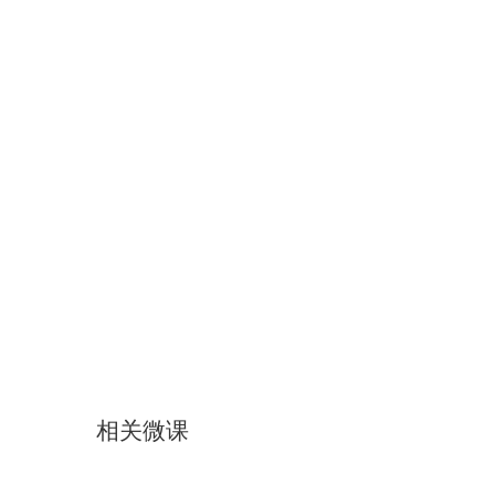
相关微课
名词复数第四格
名词单数第六格
名词复数第六格
形容词等的单复数第三格
名词单复数第三格
言语训练：休假
钟点表示法
基数词的构成和用法
动词命令式体的用法