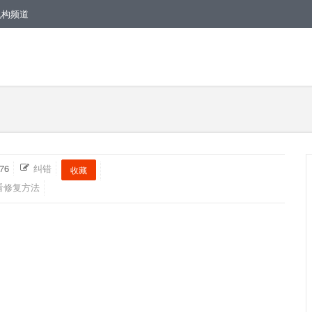
机构频道
76
纠错
收藏
看修复方法