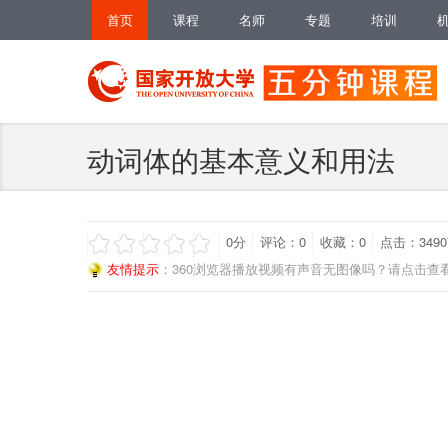
首页
课程
名师
专题
培训
动词体的基本意义和用法
0
分
评论：
0
收藏：
0
点击：3490
友情提示
：360浏览器播放视频有声音无图像吗？请点击查