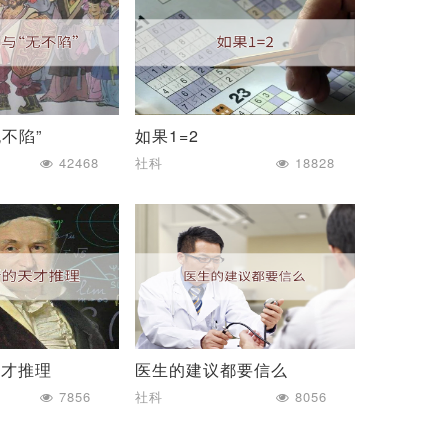
无不陷”
如果1=2
42468
社科
18828
天才推理
医生的建议都要信么
7856
社科
8056