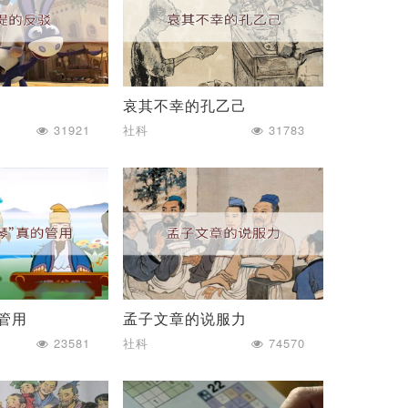
驳
哀其不幸的孔乙己
31921
社科
31783
真管用
孟子文章的说服力
23581
社科
74570