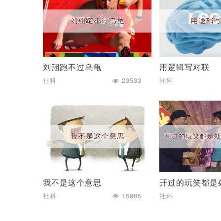
刘翔跑不过乌龟
用逻辑写对联
社科
23533
社科
我不是这个意思
社科
15985
社科