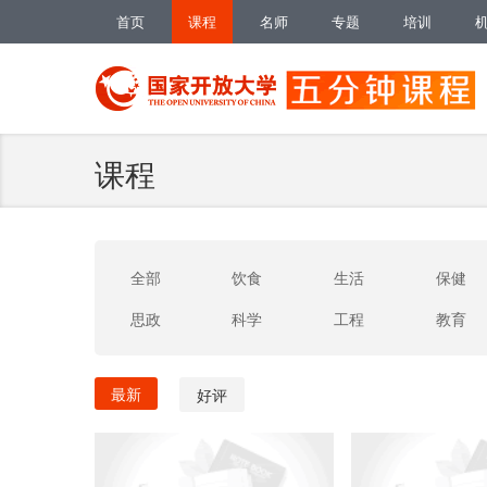
首页
课程
名师
专题
培训
课程
全部
饮食
生活
保健
思政
科学
工程
教育
最新
好评