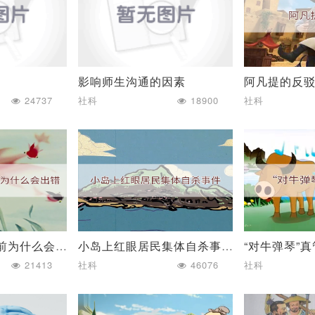
影响师生沟通的因素
阿凡提的反
24737
社科
18900
社科
小蝌蚪找妈妈之前为什么会出错
小岛上红眼居民集体自杀事件
“对牛弹琴”
21413
社科
46076
社科