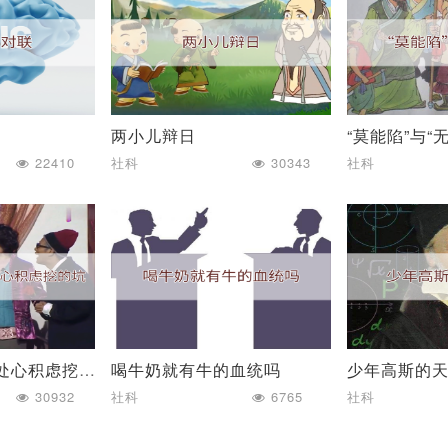
两小儿辩日
“莫能陷”与“
22410
社科
30343
社科
开过的玩笑都是处心积虑挖的坑
喝牛奶就有牛的血统吗
少年高斯的
30932
社科
6765
社科