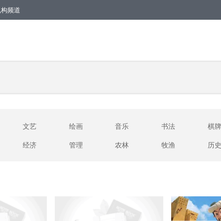
机构频道
文艺
绘画
音乐
书法
棋
经济
管理
农林
牧渔
历