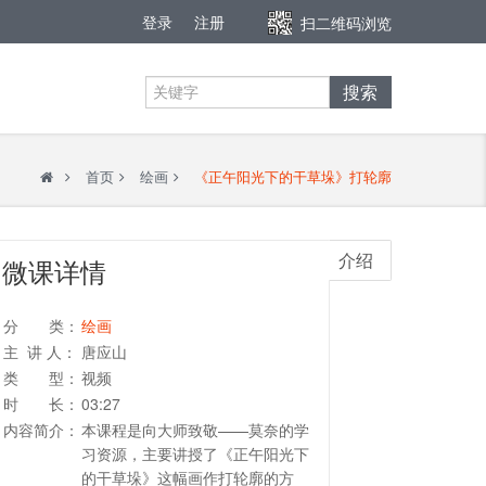
登录
注册
扫二维码浏览
搜索
首页
绘画
《正午阳光下的干草垛》打轮廓
介绍
微课详情
分 类：
绘画
主 讲 人：
唐应山
类 型：
视频
时 长：
03:27
内容简介：
本课程是向大师致敬——莫奈的学
习资源，主要讲授了《正午阳光下
的干草垛》这幅画作打轮廓的方