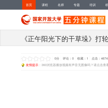
首页
课程
名师
专题
培训
《正午阳光下的干草垛》打
0
分
评论：
0
收藏：
1
点击：4674
友情提示
：360浏览器播放视频有声音无图像吗？请点击查