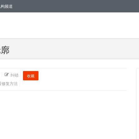
机构频道
轮廓
纠错
收藏
看修复方法