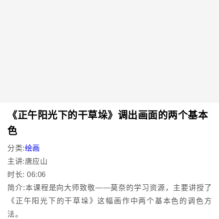
《正午阳光下的干草垛》调出画面的两个基本
色
分类:
绘画
主讲:唐应山
时长: 06:06
简介:本课程是向大师致敬——莫奈的学习资源，主要讲授了
《正午阳光下的干草垛》这幅画作中两个基本色的调色方
法。