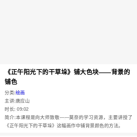
《正午阳光下的干草垛》铺大色块——背景的
铺色
分类:
绘画
主讲:唐应山
时长: 09:02
简介:本课程是向大师致敬——莫奈的学习资源，主要讲授了
《正午阳光下的干草垛》这幅画作中铺背景颜色的方法。